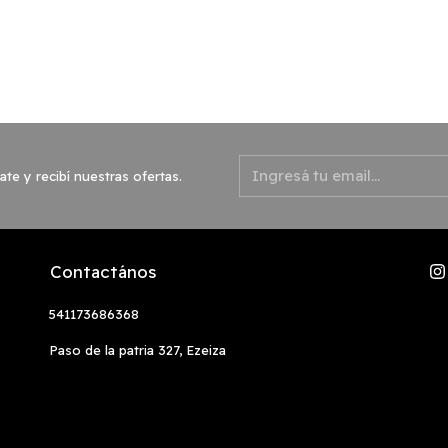
ate y recibí nuestras ofertas.
Contactános
541173686368
Paso de la patria 327, Ezeiza