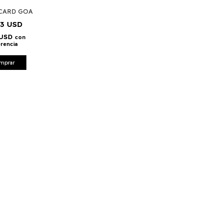
 CARD GOA
53 USD
 USD
con
erencia
mprar