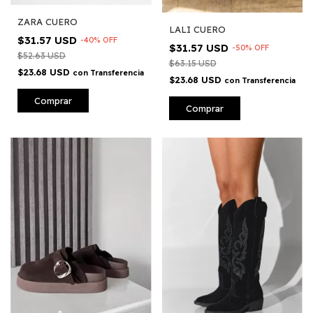
ZARA CUERO
LALI CUERO
$31.57 USD
-
40
%
OFF
$31.57 USD
-
50
%
OFF
$52.63 USD
$63.15 USD
$23.68 USD
con
Transferencia
$23.68 USD
con
Transferencia
Comprar
Comprar