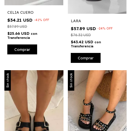
CELIA CUERO
$34.21 USD
-
41
%
OFF
LARA
$57.89 USD
$57.89 USD
-
24
%
OFF
$25.66 USD
con
$76.32 USD
Transferencia
$43.42 USD
con
Transferencia
Comprar
Comprar
Sin stock
Sin stock