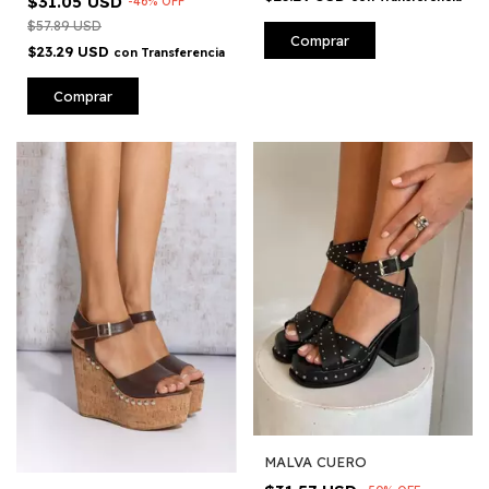
$31.05 USD
-
46
%
OFF
$57.89 USD
Comprar
$23.29 USD
con
Transferencia
Comprar
MALVA CUERO