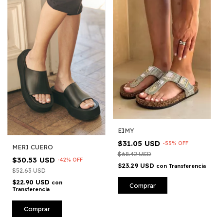
EIMY
$31.05 USD
-
55
%
OFF
MERI CUERO
$68.42 USD
$30.53 USD
-
42
%
OFF
$23.29 USD
con
Transferencia
$52.63 USD
$22.90 USD
con
Comprar
Transferencia
Comprar