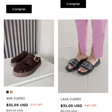
Comprar
Comprar
AVA CUERO
LAIA CUERO
$31.05 USD
-
51
%
OFF
$31.05 USD
-
46
%
OFF
$63.15 USD
$57.89 USD