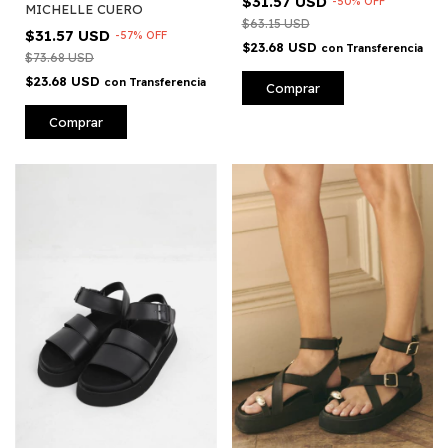
$31.57 USD
-
50
%
OFF
MICHELLE CUERO
$63.15 USD
$31.57 USD
-
57
%
OFF
$23.68 USD
con
Transferencia
$73.68 USD
$23.68 USD
con
Transferencia
Comprar
Comprar