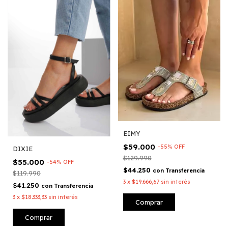
EIMY
$59.000
-
55
%
OFF
DIXIE
$129.990
$55.000
-
54
%
OFF
$44.250
con
Transferencia
$119.990
3
x
$19.666,67
sin interés
$41.250
con
Transferencia
3
x
$18.333,33
sin interés
Comprar
Comprar