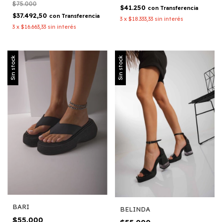
$75.000
$41.250
con
Transferencia
$37.492,50
con
Transferencia
3
x
$18.333,33
sin interés
3
x
$16.663,33
sin interés
Sin stock
Sin stock
BARI
BELINDA
$55.000