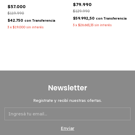
$79.990
$57.000
$129.990
$119.990
$59.992,50
con
Transferencia
$42.750
con
Transferencia
3
x
$26.663,33
sin interés
3
x
$19.000
sin interés
Newsletter
Registrate y recibí nuestras ofertas.