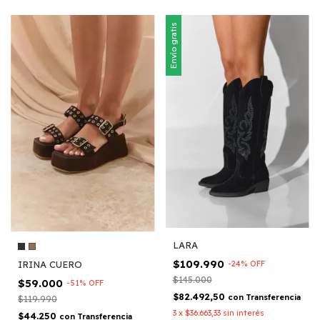
Envío gratis
LARA
$109.990
IRINA CUERO
-
24
%
OFF
$145.000
$59.000
-
51
%
OFF
$82.492,50
con
Transferencia
$119.990
3
x
$36.663,33
sin interés
$44.250
con
Transferencia