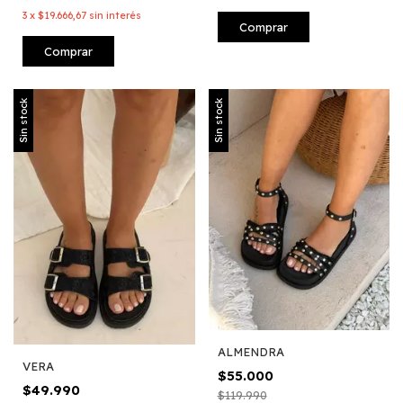
3
x
$19.666,67
sin interés
Comprar
Comprar
Sin stock
Sin stock
ALMENDRA
VERA
$55.000
$49.990
$119.990