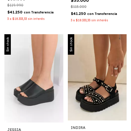
$55.000
$119.990
$115.000
$41.250
con
Transferencia
$41.250
con
Transferencia
3
x
$18.333,33
sin interés
3
x
$18.333,33
sin interés
Sin stock
Sin stock
INDIRA
JESSIA