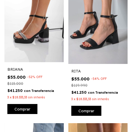
BRIANA
RITA
$55.000
-
52
%
OFF
$55.000
-
54
%
OFF
$115.000
$119.990
$41.250
con
Transferencia
$41.250
con
Transferencia
3
x
$18.333,33
sin interés
3
x
$18.333,33
sin interés
Comprar
Comprar