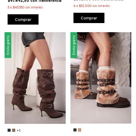
$97.492,50
con
Transferencia
6
x
$31.500
sin interés
3
x
$43.330
sin interés
Comprar
Comprar
Envío gratis
Envío gratis
+1