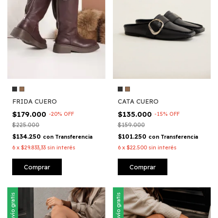
FRIDA CUERO
CATA CUERO
$179.000
$135.000
-
20
%
OFF
-
15
%
OFF
$225.000
$159.000
$134.250
$101.250
con
Transferencia
con
Transferencia
6
x
$29.833,33
sin interés
6
x
$22.500
sin interés
Comprar
Comprar
Envío gratis
Envío gratis