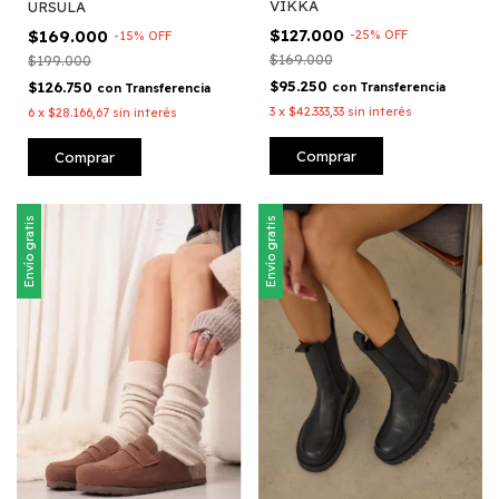
VIKKA
URSULA
$127.000
$169.000
-
25
%
OFF
-
15
%
OFF
$169.000
$199.000
$95.250
$126.750
con
Transferencia
con
Transferencia
3
x
$42.333,33
sin interés
6
x
$28.166,67
sin interés
Comprar
Comprar
Envío gratis
Envío gratis