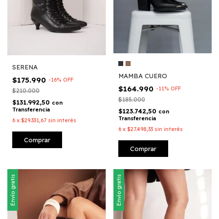
SERENA
MAMBA CUERO
$175.990
-
16
%
OFF
$164.990
-
11
%
OFF
$210.000
$185.000
$131.992,50
con
Transferencia
$123.742,50
con
Transferencia
6
x
$29.331,67
sin interés
6
x
$27.498,33
sin interés
Comprar
Comprar
Envío gratis
Envío gratis