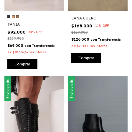
LANA CUERO
TANIA
$168.000
-
11
%
OFF
$92.000
-
34
%
OFF
$189.000
$139.990
$126.000
con
Transferencia
$69.000
con
Transferencia
6
x
$28.000
sin interés
3
x
$30.666,67
sin interés
Comprar
Comprar
Envío gratis
Envío gratis