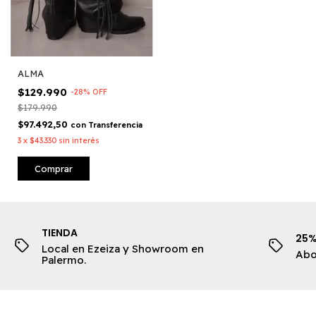
ALMA
$129.990
-
28
%
OFF
$179.990
$97.492,50
con
Transferencia
3
x
$43.330
sin interés
Comprar
TIENDA
25%
Local en Ezeiza y Showroom en
Abo
Palermo.