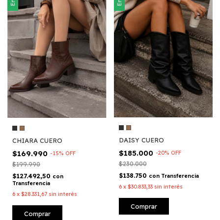
DAISY CUERO
CHIARA CUERO
$185.000
$169.990
-
20
%
OFF
-
15
%
OFF
$230.000
$199.990
$138.750
$127.492,50
con
Transferencia
con
Transferencia
6
x
$30.833,33
sin interés
6
x
$28.331,67
sin interés
Comprar
Comprar