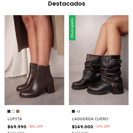
Destacados
Envío gratis
+2
LUPITA
LADGERDA CUERO
$69.990
$149.000
-
36
%
OFF
-
17
%
OFF