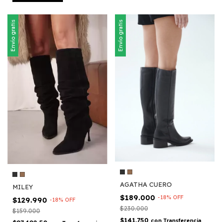
Envío gratis
Envío gratis
AGATHA CUERO
MILEY
$189.000
-
18
%
OFF
$129.990
-
18
%
OFF
$230.000
$159.000
$141.750
con
Transferencia