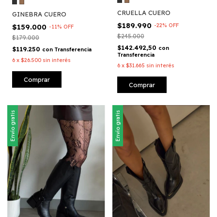
CRUELLA CUERO
GINEBRA CUERO
$189.990
-
22
%
OFF
$159.000
-
11
%
OFF
$245.000
$179.000
$142.492,50
con
$119.250
con
Transferencia
Transferencia
6
x
$26.500
sin interés
6
x
$31.665
sin interés
Comprar
Comprar
Envío gratis
Envío gratis