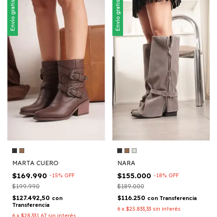
Envío gratis
Envío gratis
MARTA CUERO
NARA
$169.990
$155.000
-
15
%
OFF
-
18
%
OFF
$199.990
$189.000
$127.492,50
$116.250
con
con
Transferencia
Transferencia
6
x
$25.833,33
sin interés
6
x
$28.331,67
sin interés