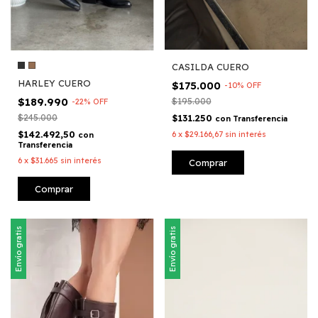
CASILDA CUERO
HARLEY CUERO
$175.000
-
10
%
OFF
$189.990
$195.000
-
22
%
OFF
$245.000
$131.250
con
Transferencia
$142.492,50
6
x
$29.166,67
sin interés
con
Transferencia
6
x
$31.665
sin interés
Comprar
Comprar
Envío gratis
Envío gratis