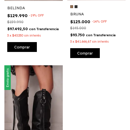
BELINDA
BRUNA
$129.990
-
19
%
OFF
$125.000
-
14
%
OFF
$159.990
$145.000
$97.492,50
con
Transferencia
$93.750
con
Transferencia
3
x
$43.330
sin interés
3
x
$41.666,67
sin interés
Comprar
Comprar
Envío gratis