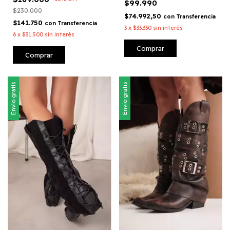
$99.990
$230.000
$74.992,50
con
Transferencia
$141.750
con
Transferencia
3
x
$33.330
sin interés
6
x
$31.500
sin interés
Comprar
Comprar
Envío gratis
Envío gratis