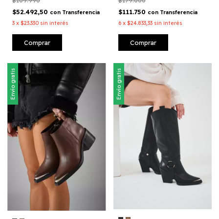
$109.990
$179.000
$52.492,50
$111.750
con
Transferencia
con
Transferencia
3
x
$23.330
sin interés
6
x
$24.833,33
sin interés
Comprar
Comprar
Envío gratis
Envío gratis