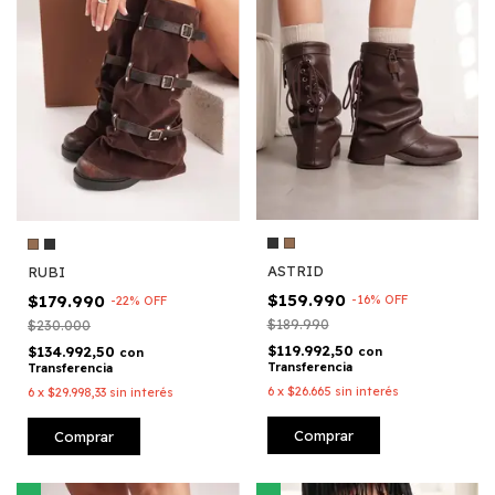
ASTRID
RUBI
$159.990
$179.990
-
16
%
OFF
-
22
%
OFF
$189.990
$230.000
$119.992,50
$134.992,50
con
con
Transferencia
Transferencia
6
x
$26.665
sin interés
6
x
$29.998,33
sin interés
Comprar
Comprar