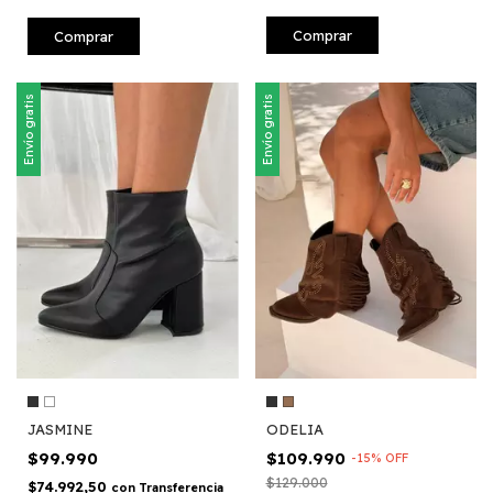
Comprar
Comprar
Envío gratis
Envío gratis
JASMINE
ODELIA
$99.990
$109.990
-
15
%
OFF
$129.000
$74.992,50
con
Transferencia