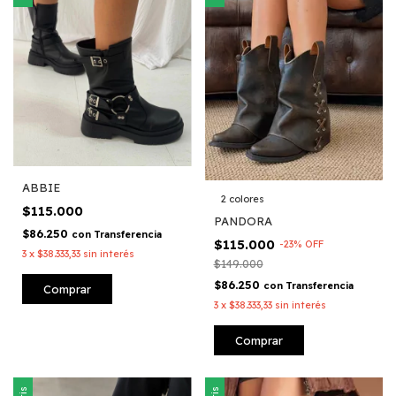
ABBIE
2 colores
$115.000
PANDORA
$86.250
con
Transferencia
$115.000
-
23
%
OFF
3
x
$38.333,33
sin interés
$149.000
$86.250
con
Transferencia
Comprar
3
x
$38.333,33
sin interés
Comprar