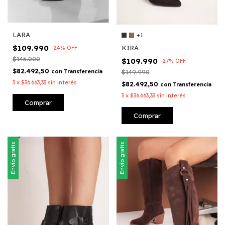
LARA
+1
$109.990
KIRA
-
24
%
OFF
$145.000
$109.990
-
27
%
OFF
$82.492,50
con
Transferencia
$149.990
3
x
$36.663,33
sin interés
$82.492,50
con
Transferencia
3
x
$36.663,33
sin interés
Comprar
Comprar
Envío gratis
Envío gratis