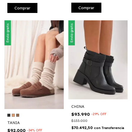
Comprar
Comprar
Envío gratis
Envío gratis
CHINA
$93.990
-
29
%
OFF
$133.000
TANIA
$70.492,50
con
Transferencia
$92.000
-
34
%
OFF