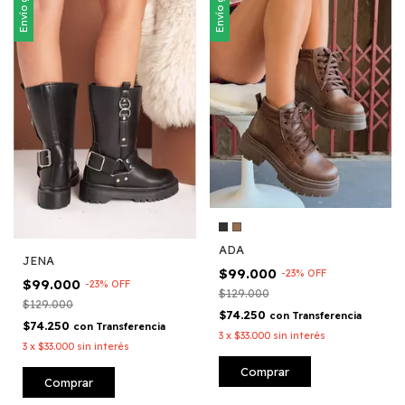
Envío gratis
Envío gratis
ADA
JENA
$99.000
-
23
%
OFF
$99.000
-
23
%
OFF
$129.000
$129.000
$74.250
con
Transferencia
$74.250
con
Transferencia
3
x
$33.000
sin interés
3
x
$33.000
sin interés
Comprar
Comprar