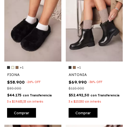
+1
+1
FIONA
ANTONIA
$58.900
$69.990
-
26
%
OFF
-
36
%
OFF
$80.000
$110.000
$44.175
$52.492,50
con
Transferencia
con
Transferencia
3
x
$19.633,33
sin interés
3
x
$23.330
sin interés
Comprar
Comprar