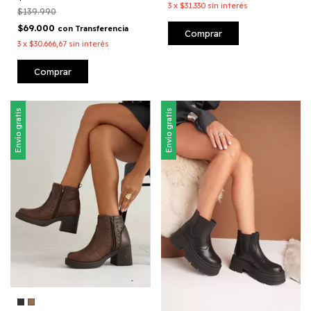
3
x
$31.330
sin interés
$139.990
$69.000
con
Transferencia
Comprar
3
x
$30.666,67
sin interés
Comprar
Envío gratis
Envío gratis