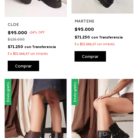
MARTENS
CLOE
$95.000
$95.000
-
24
%
OFF
$71.250
con
Transferencia
$125.000
3
x
$31.666,67
sin interés
$71.250
con
Transferencia
3
x
$31.666,67
sin interés
Comprar
Comprar
Envío gratis
Envío gratis