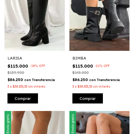
LARISA
BIMBA
$115.000
$115.000
-
18
%
OFF
-
21
%
OFF
$139.900
$145.000
$86.250
$86.250
con
Transferencia
con
Transferencia
3
x
$38.333,33
sin interés
3
x
$38.333,33
sin interés
Comprar
Comprar
Envío gratis
Envío gratis