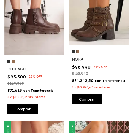
NORA
$98.990
-
29
%
OFF
CHICAGO
$138.990
$95.500
-
26
%
OFF
$74.242,50
con
Transferencia
$129.000
3
x
$32.996,67
sin interés
$71.625
con
Transferencia
3
x
$31.833,33
sin interés
Comprar
Comprar