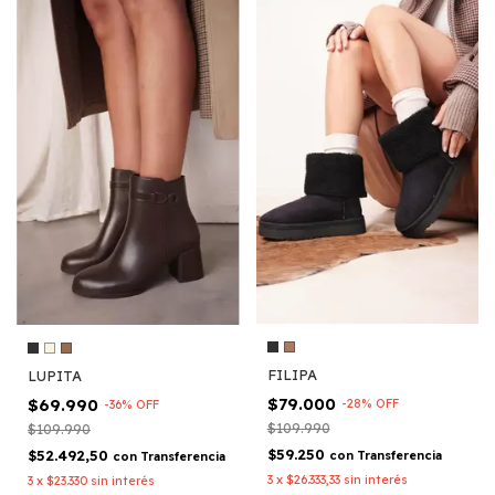
FILIPA
LUPITA
$79.000
$69.990
-
28
%
OFF
-
36
%
OFF
$109.990
$109.990
$59.250
$52.492,50
con
Transferencia
con
Transferencia
3
x
$26.333,33
sin interés
3
x
$23.330
sin interés