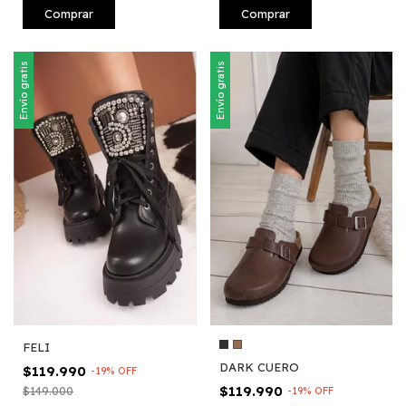
Comprar
Comprar
Envío gratis
Envío gratis
FELI
DARK CUERO
$119.990
-
19
%
OFF
$119.990
-
19
%
OFF
$149.000