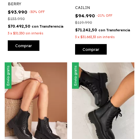
BERRY
CAILIN
$93.990
-
30
%
OFF
$94.990
-
21
%
OFF
$133.990
$119.990
$70.492,50
con
Transferencia
$71.242,50
con
Transferencia
3
x
$31.330
sin interés
3
x
$31.663,33
sin interés
Comprar
Comprar
Envío gratis
Envío gratis