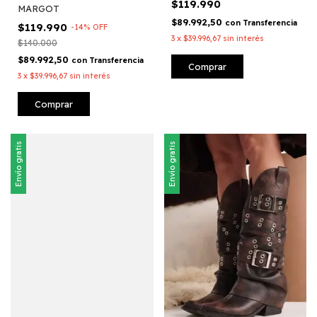
$119.990
MARGOT
$89.992,50
con
Transferencia
$119.990
-
14
%
OFF
3
x
$39.996,67
sin interés
$140.000
$89.992,50
con
Transferencia
Comprar
3
x
$39.996,67
sin interés
Comprar
Envío gratis
Envío gratis