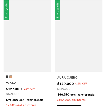
Envío gratis
Envío gratis
AURA CUERO
VIKKA
$129.000
-
19
%
OFF
$127.000
-
25
%
OFF
$159.000
$169.000
$96.750
con
Transferencia
$95.250
con
Transferencia
3
x
$43.000
sin interés
3
x
$42.333,33
sin interés