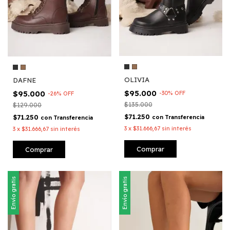
OLIVIA
DAFNE
$95.000
$95.000
-
30
%
OFF
-
26
%
OFF
$135.000
$129.000
$71.250
$71.250
con
Transferencia
con
Transferencia
3
x
$31.666,67
sin interés
3
x
$31.666,67
sin interés
Comprar
Comprar
Envío gratis
Envío gratis