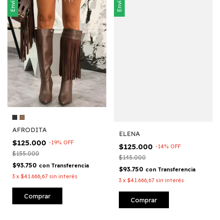
AFRODITA
ELENA
$125.000
-
19
%
OFF
$125.000
-
14
%
OFF
$155.000
$145.000
$93.750
con
Transferencia
$93.750
con
Transferencia
3
x
$41.666,67
sin interés
3
x
$41.666,67
sin interés
Comprar
Comprar