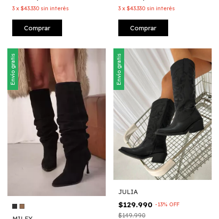
3
x
$43.330
sin interés
3
x
$43.330
sin interés
Comprar
Comprar
Envío gratis
Envío gratis
JULIA
$129.990
-
13
%
OFF
$149.990
MILEY