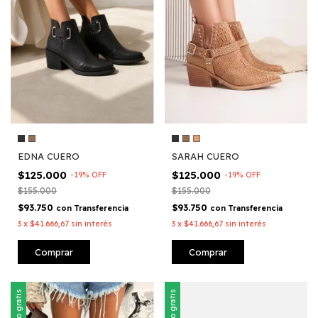
SARAH CUERO
EDNA CUERO
$125.000
$125.000
-
19
%
OFF
-
19
%
OFF
$155.000
$155.000
$93.750
$93.750
con
Transferencia
con
Transferencia
3
x
$41.666,67
sin interés
3
x
$41.666,67
sin interés
Comprar
Comprar
Envío gratis
Envío gratis