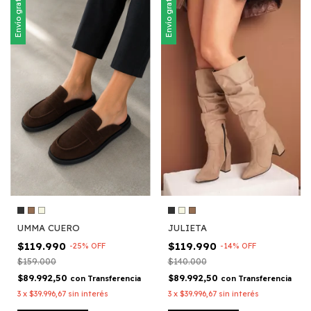
Envío gratis
Envío gratis
JULIETA
UMMA CUERO
$119.990
$119.990
-
14
%
OFF
-
25
%
OFF
$140.000
$159.000
$89.992,50
$89.992,50
con
Transferencia
con
Transferencia
3
x
$39.996,67
sin interés
3
x
$39.996,67
sin interés