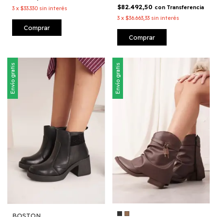
$82.492,50
con
Transferencia
3
x
$33.330
sin interés
3
x
$36.663,33
sin interés
Comprar
Comprar
Envío gratis
Envío gratis
BOSTON