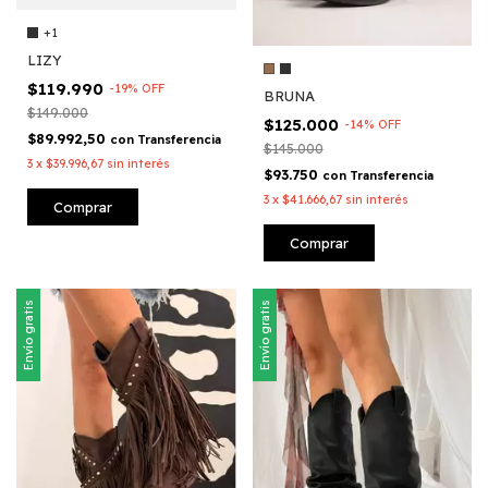
+1
LIZY
$119.990
-
19
%
OFF
BRUNA
$149.000
$125.000
-
14
%
OFF
$89.992,50
con
Transferencia
$145.000
3
x
$39.996,67
sin interés
$93.750
con
Transferencia
3
x
$41.666,67
sin interés
Comprar
Comprar
Envío gratis
Envío gratis