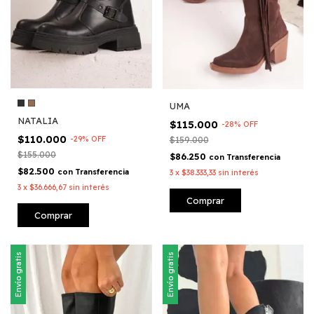
UMA
NATALIA
$115.000
-
28
%
OFF
$110.000
-
29
%
OFF
$159.000
$155.000
$86.250
con
Transferencia
$82.500
con
Transferencia
3
x
$38.333,33
sin interés
3
x
$36.666,67
sin interés
Comprar
Comprar
Envío gratis
Envío gratis