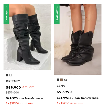
Envío gratis
Envío gratis
+2
BRITNEY
LENA
$99.900
-
28
%
OFF
$99.990
$139.000
$74.992,50
$74.925
con
Transferencia
con
Transferencia
3
x
$33.330
sin interés
3
x
$33.300
sin interés