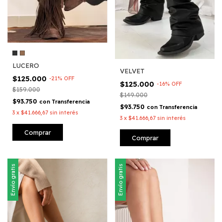
LUCERO
VELVET
$125.000
-
21
%
OFF
$125.000
-
16
%
OFF
$159.000
$149.000
$93.750
con
Transferencia
$93.750
con
Transferencia
3
x
$41.666,67
sin interés
3
x
$41.666,67
sin interés
Comprar
Comprar
Envío gratis
Envío gratis