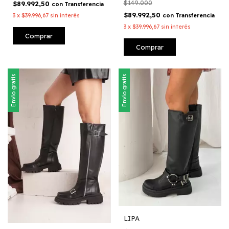
$149.000
$89.992,50
con
Transferencia
$89.992,50
con
Transferencia
3
x
$39.996,67
sin interés
3
x
$39.996,67
sin interés
Comprar
Comprar
Envío gratis
Envío gratis
LIPA