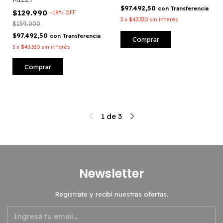
$97.492,50
con
Transferencia
$129.990
-
18
%
OFF
3
x
$43.330
sin interés
$159.000
$97.492,50
con
Transferencia
Comprar
3
x
$43.330
sin interés
Comprar
1
de
3
Newsletter
Registrate y recibí nuestras ofertas.