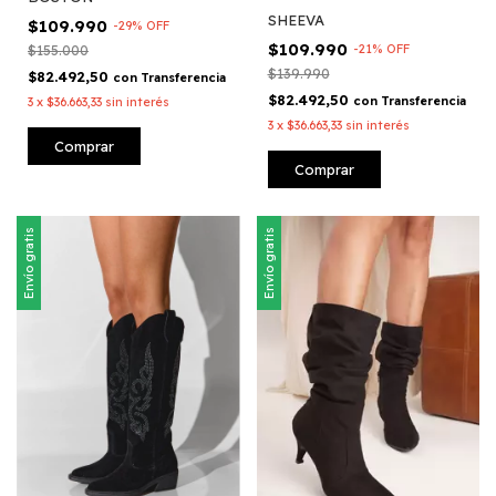
SHEEVA
$109.990
-
29
%
OFF
$109.990
-
21
%
OFF
$155.000
$139.990
$82.492,50
con
Transferencia
$82.492,50
con
Transferencia
3
x
$36.663,33
sin interés
3
x
$36.663,33
sin interés
Comprar
Comprar
Envío gratis
Envío gratis