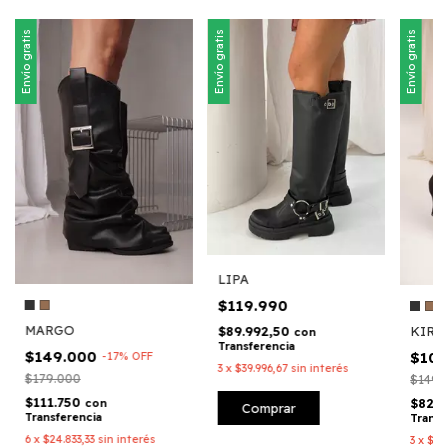
Envío gratis
Envío gratis
Envío gratis
LIPA
$119.990
+
MARGO
KIRA
$89.992,50
con
Transferencia
$149.000
$10
-
17
%
OFF
3
x
$39.996,67
sin interés
$179.000
$149.
$111.750
$82.
con
Comprar
Transferencia
Transf
6
x
$24.833,33
sin interés
3
x
$36.